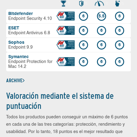
Bitdefender
6
5.5
6
Endpoint Security 4.10
ESET
6
6
6
Endpoint Antivirus 6.8
Sophos
6
6
6
Endpoint 9.9
Symantec
Endpoint Protection for
6
6
6
Mac 14.2
ARCHIVE
Valoración mediante el sistema de
puntuación
Todos los productos pueden conseguir un máximo de 6 puntos
en cada una de las tres categorías: protección, rendimiento y
usabilidad. Por lo tanto, 18 puntos es el mejor resultado que