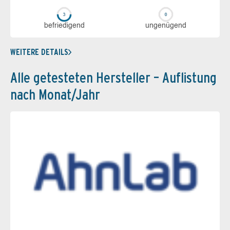
be­frie­di­gend
un­ge­nü­gend
WEITERE DETAILS
Alle getesteten Hersteller – Auflistung
nach Monat/Jahr