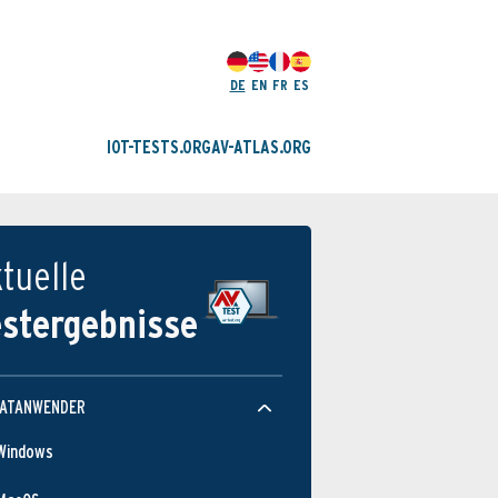
DE
EN
FR
ES
IOT-TESTS.ORG
AV-ATLAS.ORG
tuelle
estergebnisse
VATANWENDER
Windows