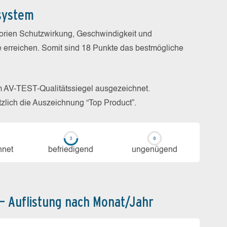
system
gorien Schutzwirkung, Geschwindigkeit und
e erreichen. Somit sind 18 Punkte das bestmögliche
m AV-TEST-Qualitätssiegel ausgezeichnet.
zlich die Auszeichnung “Top Product”.
h­net
be­frie­di­gend
un­ge­nü­gend
 – Auflistung nach Monat/Jahr