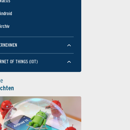
MacOS
Android
Archiv
ERNEHMEN
RNET OF THINGS (IOT)
le
ichten