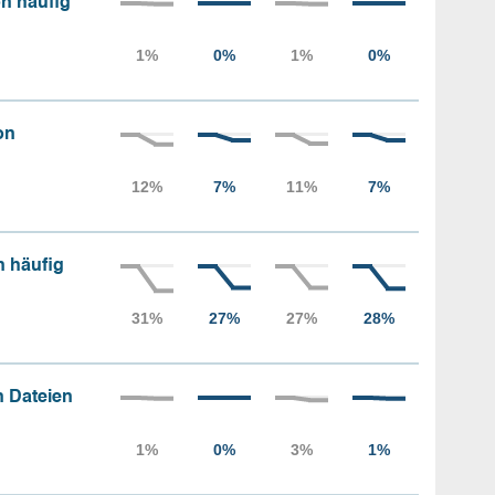
n häufig
on
n häufig
 Dateien