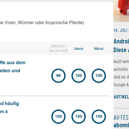
e Viren, Würmer oder trojanische Pferde)
14. JULI
Androi
Industrie-
Diese 
Januar
Februar
Durchschnitt
Auch wen
ffe aus dem
aufrufen 
seiten und
99
100
100
sind sie 
Google-Ap
ARTIKEL
nd häufig
en 4
AV-TES
100
100
100
abonn