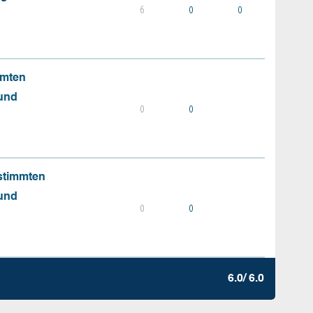
6
0
0
mmten
 und
0
0
stimmten
 und
0
0
6.0/ 6.0