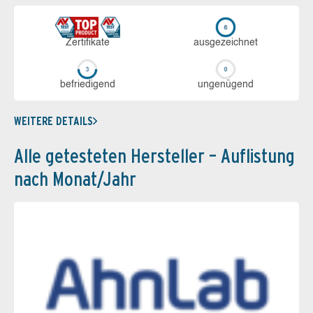
Zerti­fikate
aus­ge­zeich­net
be­frie­di­gend
un­ge­nü­gend
WEITERE DETAILS
Alle getesteten Hersteller – Auflistung
nach Monat/Jahr