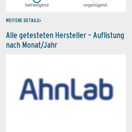
be­frie­di­gend
un­ge­nü­gend
WEITERE DETAILS
Alle getesteten Hersteller – Auflistung
nach Monat/Jahr