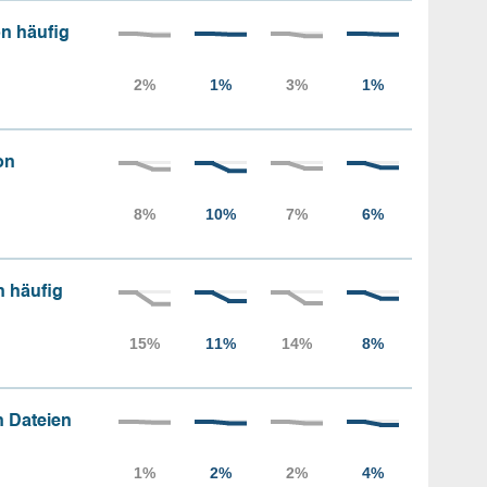
n häufig
on
n häufig
 Dateien