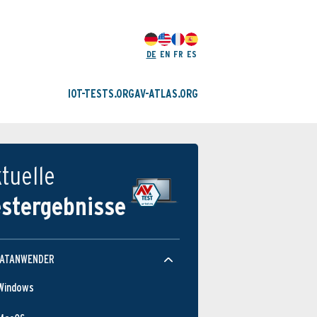
DE
EN
FR
ES
IOT-TESTS.ORG
AV-ATLAS.ORG
tuelle
estergebnisse
VATANWENDER
Windows