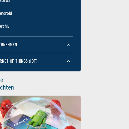
MacOS
Android
Archiv
ERNEHMEN
RNET OF THINGS (IOT)
le
ichten