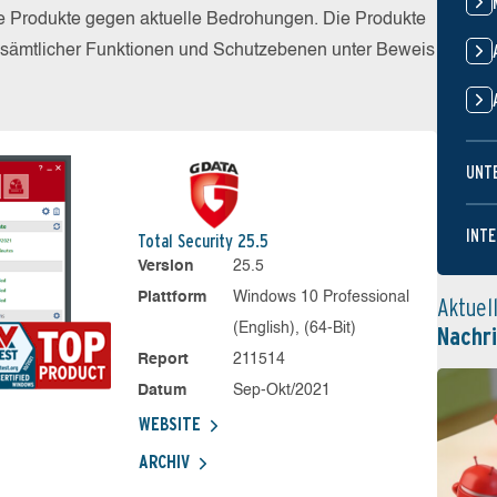
die Produkte gegen aktuelle Bedrohungen. Die Produkte
z sämtlicher Funktionen und Schutzebenen unter Beweis
UNT
INTE
Total Security 25.5
Version
25.5
Plattform
Windows 10 Professional
Aktuel
(English), (64-Bit)
Nachr
Report
211514
Datum
Sep-Okt/2021
WEBSITE
ARCHIV