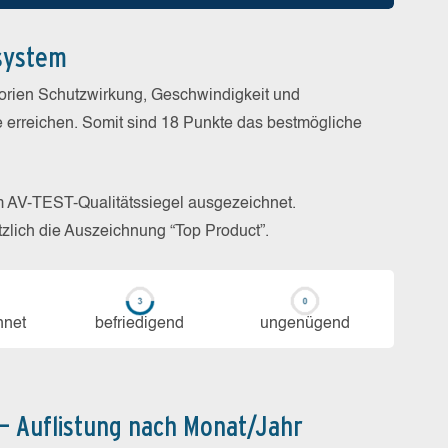
system
gorien Schutzwirkung, Geschwindigkeit und
e erreichen. Somit sind 18 Punkte das bestmögliche
m AV-TEST-Qualitätssiegel ausgezeichnet.
zlich die Auszeichnung “Top Product”.
h­net
be­frie­di­gend
un­ge­nü­gend
 – Auflistung nach Monat/Jahr