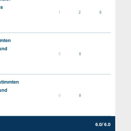
es
1
2
0
mmten
 und
0
0
stimmten
 und
0
0
6.0/ 6.0