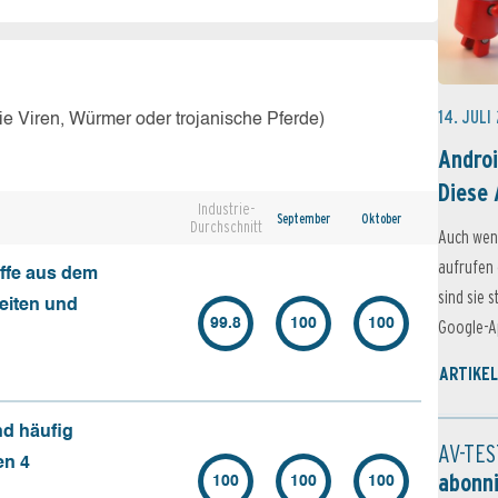
14. JULI
e Viren, Würmer oder trojanische Pferde)
Androi
Diese 
Industrie-
September
Oktober
Durchschnitt
Auch wen
aufrufen 
ffe aus dem
sind sie 
seiten und
99.8
100
100
Google-Ap
ARTIKEL
nd häufig
AV-TES
en 4
abonn
100
100
100