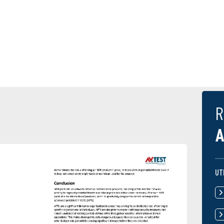
R
A
UT