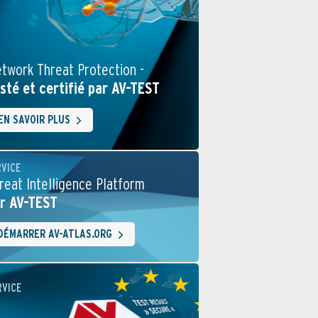
twork Threat Protection -
sté et certifié par AV-TEST
EN SAVOIR PLUS
RVICE
reat Intelligence Platform
r AV-TEST
DÉMARRER AV-ATLAS.ORG
RVICE