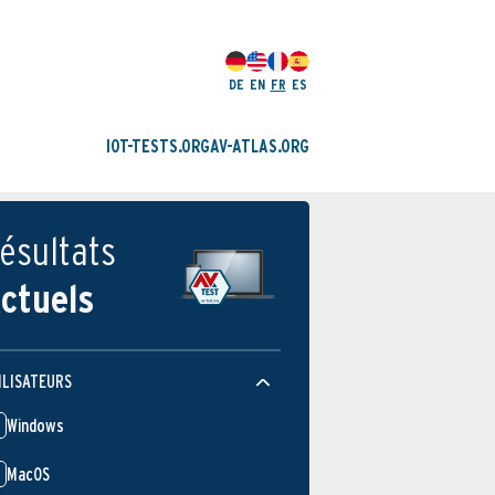
DE
EN
FR
ES
IOT-TESTS.ORG
AV-ATLAS.ORG
ésultats
ctuels
ILISATEURS
Windows
MacOS