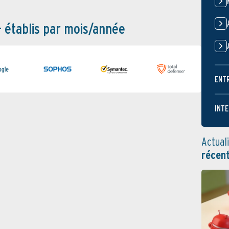
– établis par mois/année
ENT
INTE
Actual
récen