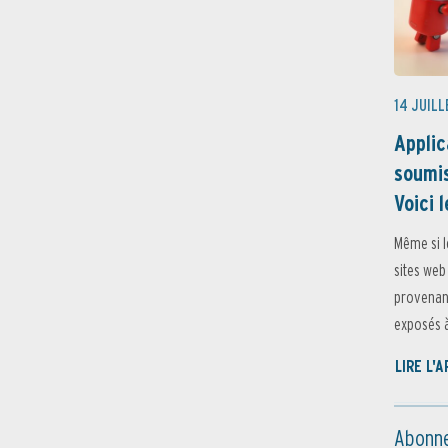
14 JUILL
Applic
soumis
Voici l
Même si l
sites web
provenant
exposés à 
LIRE L'
Abonne