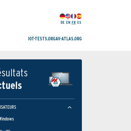
DE
EN
FR
ES
IOT-TESTS.ORG
AV-ATLAS.ORG
sultats
ctuels
ISATEURS
Windows