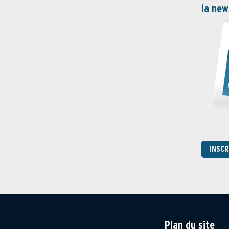
la new
INSC
Plan du site