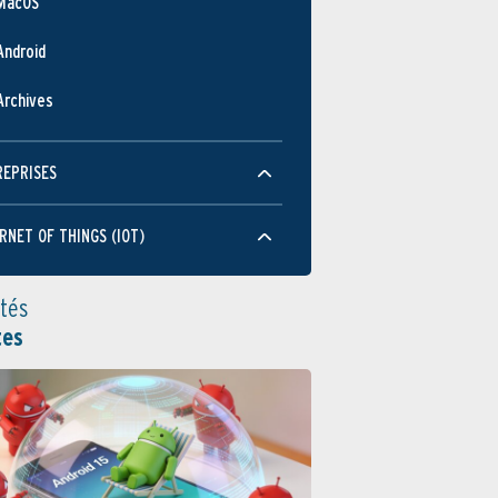
MacOS
Android
Archives
REPRISES
RNET OF THINGS (IOT)
ités
tes