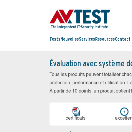
Tests
Nouvelles
Services
Resources
Contact
Évaluation avec système d
Tous les produits peuvent totaliser cha
protection, performance et utilisation. L
À partir de 10 points, un produit obtient
certi­ficats
ex­cellen