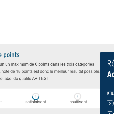
e points
Ré
cun un maximum de 6 points dans les trois catégories
A
a note de 18 points est donc le meilleur résultat possible.
 le label de qualité AV-TEST.
UTIL
t
sa­tis­fai­sant
in­suf­fi­sant