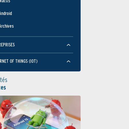
MacOS
Android
Archives
REPRISES
RNET OF THINGS (IOT)
ités
tes