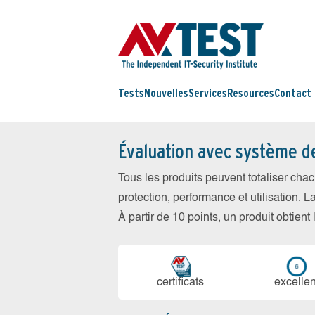
Tests
Nouvelles
Services
Resources
Contact
Évaluation avec système d
Tous les produits peuvent totaliser cha
protection, performance et utilisation. L
À partir de 10 points, un produit obtient
certi­ficats
ex­cellen