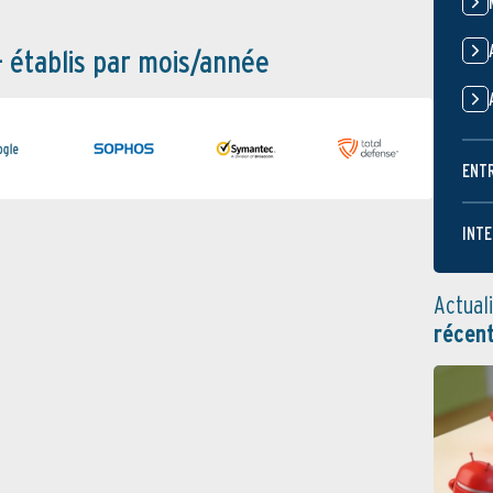
– établis par mois/année
ENT
INTE
Actual
récen