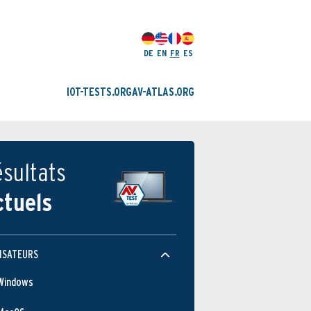
DE
EN
FR
ES
IOT-TESTS.ORG
AV-ATLAS.ORG
sultats
ctuels
ISATEURS
Windows