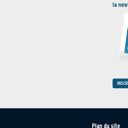
la new
INSC
Plan du site