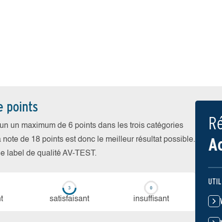
e points
Ré
cun un maximum de 6 points dans les trois catégories
A
a note de 18 points est donc le meilleur résultat possible.
 le label de qualité AV-TEST.
UTIL
t
sa­tis­fai­sant
in­suf­fi­sant