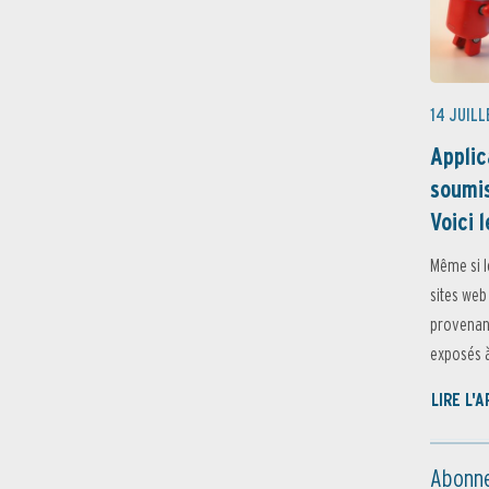
14 JUILL
Applic
soumis
Voici l
Même si l
sites web
provenant
exposés à 
LIRE L'
Abonne