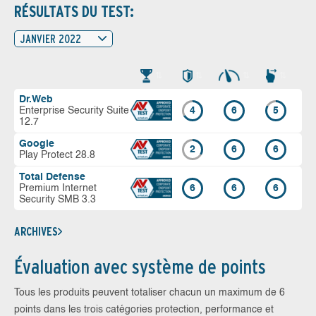
RÉSULTATS DU TEST:
JANVIER 2022
Dr.Web
Enterprise Security Suite
4
6
5
12.7
Google
2
6
6
Play Protect 28.8
Total Defense
Premium Internet
6
6
6
Security SMB 3.3
ARCHIVES
Évaluation avec système de points
Tous les produits peuvent totaliser chacun un maximum de 6
points dans les trois catégories protection, performance et