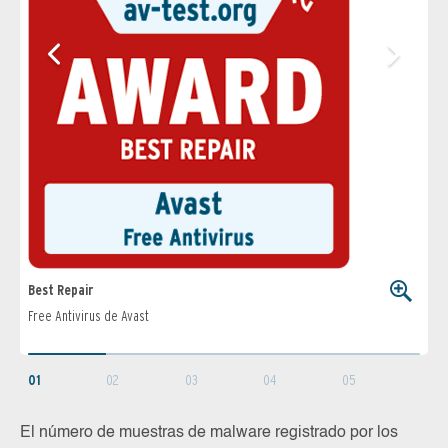
Best Repair
Best
Free Antivirus de Avast
Antiv
01
02
03
04
05
El número de muestras de malware registrado por los