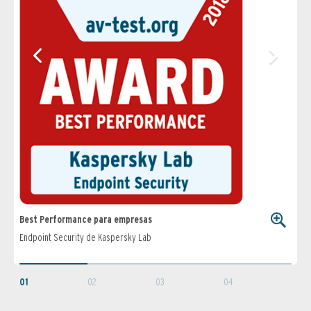
Best Performance para empresas
Best
Endpoint Security de Kaspersky Lab
Endpo
01
02
03
04