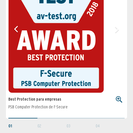
Best Protection para empresas
Best
PSB Computer Protection de F-Secure
Small
01
02
03
04