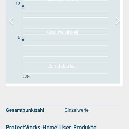
12
Geschw­indigkeit
6
Benutz­barkeit
JUN
Gesamtpunktzahl
Einzelwerte
ProtectWorks Home User Produkte