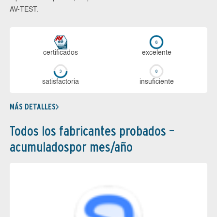
AV-TEST.
certi­ficados
ex­ce­len­te
sa­tis­fac­to­ria
in­su­fi­cien­te
MÁS DETALLES
Todos los fabricantes probados –
acumuladospor mes/año