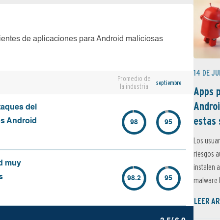
ientes de aplicaciones para Android maliciosas
14 DE JU
Promedio de
septiembre
la industria
Apps p
Androi
taques del
estas 
os Android
98
95
Los usuar
riesgos 
id muy
instalen 
s
98.2
95
malware t
LEER AR