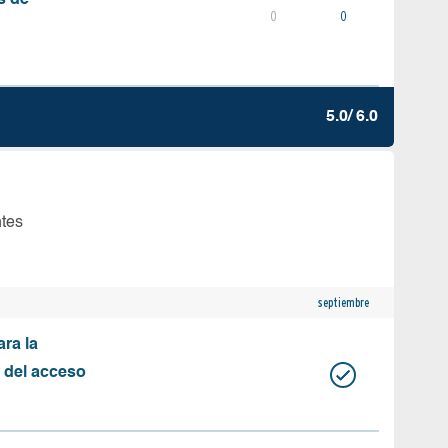
s de
0
0
5.0/ 6.0
ntes
septiembre
ara la
n del acceso