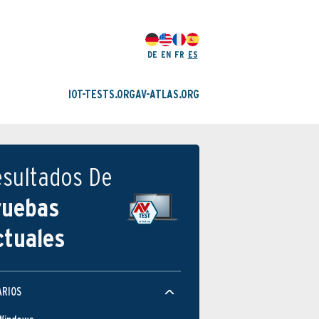
DE
EN
FR
ES
IOT-TESTS.ORG
AV-ATLAS.ORG
esultados De
ruebas
ctuales
ARIOS