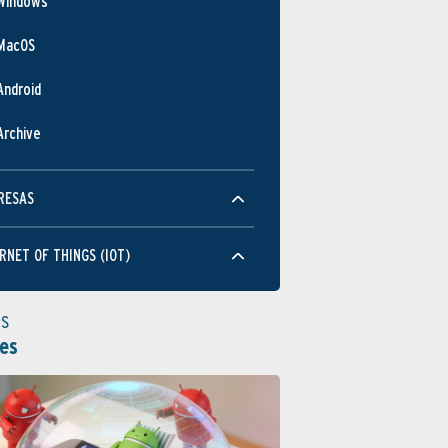
Windows
MacOS
Android
Archive
RESAS
RNET OF THINGS (IOT)
as
es