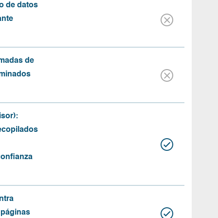
o de datos
ante
amadas de
rminados
sor):
recopilados
confianza
ntra
 páginas