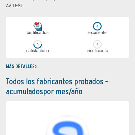
AV-TEST.
certi­ficados
ex­ce­len­te
sa­tis­fac­to­ria
in­su­fi­cien­te
MÁS DETALLES
Todos los fabricantes probados –
acumuladospor mes/año