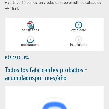
A partir de 10 puntos, un producto recibe el sello de calidad de
AV-TEST.
certi­ficados
ex­ce­len­te
sa­tis­fac­to­ria
in­su­fi­cien­te
MÁS DETALLES
Todos los fabricantes probados –
acumuladospor mes/año