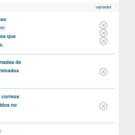
septiembre
ueo
n):
tos que
o.
amadas de
rminados
o correos
idos no
: