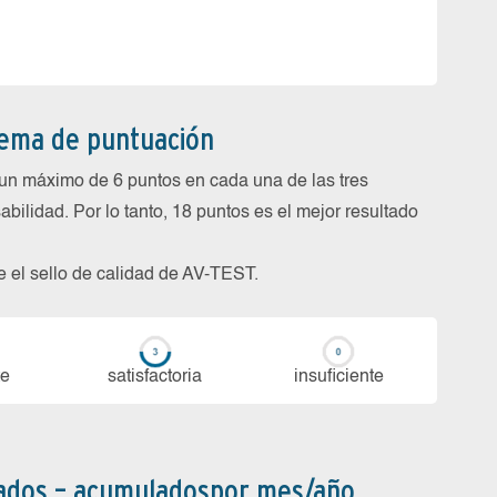
tema de puntuación
un máximo de 6 puntos en cada una de las tres
abilidad. Por lo tanto, 18 puntos es el mejor resultado
be el sello de calidad de AV-TEST.
te
sa­tis­fac­to­ria
in­su­fi­cien­te
bados – acumuladospor mes/año