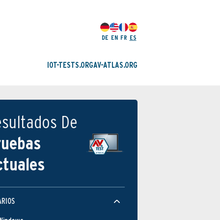
DE
EN
FR
ES
IOT-TESTS.ORG
AV-ATLAS.ORG
esultados De
ruebas
ctuales
ARIOS