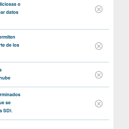
iciosas o
bar datos
ermiten
rte de los
s
 nube
erminados
ue se
a SD).