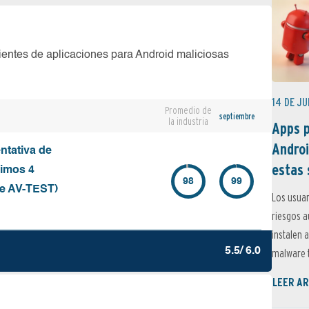
ientes de aplicaciones para Android maliciosas
14 DE JU
Promedio de
septiembre
la industria
Apps p
Androi
ntativa de
estas 
timos 4
98
99
de AV-TEST)
Los usuar
riesgos 
instalen 
5.5/ 6.0
malware t
LEER AR