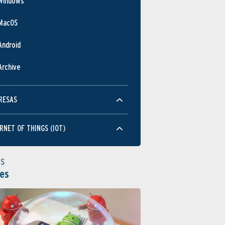
Windows
MacOS
Android
Archive
RESAS
RNET OF THINGS (IOT)
as
es