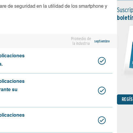
are de seguridad en la utilidad de los smartphone y
Suscrip
boletí
Promedio de
septiembre
la industria
plicaciones
a.
plicaciones
rante su
REGÍ
plicaciones