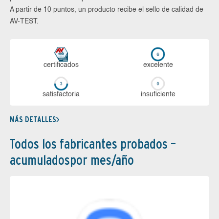
A partir de 10 puntos, un producto recibe el sello de calidad de
AV-TEST.
certi­ficados
ex­ce­len­te
sa­tis­fac­to­ria
in­su­fi­cien­te
MÁS DETALLES
Todos los fabricantes probados –
acumuladospor mes/año