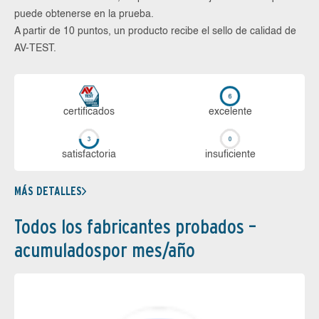
puede obtenerse en la prueba.
A partir de 10 puntos, un producto recibe el sello de calidad de
AV-TEST.
certi­ficados
ex­ce­len­te
sa­tis­fac­to­ria
in­su­fi­cien­te
MÁS DETALLES
Todos los fabricantes probados –
acumuladospor mes/año