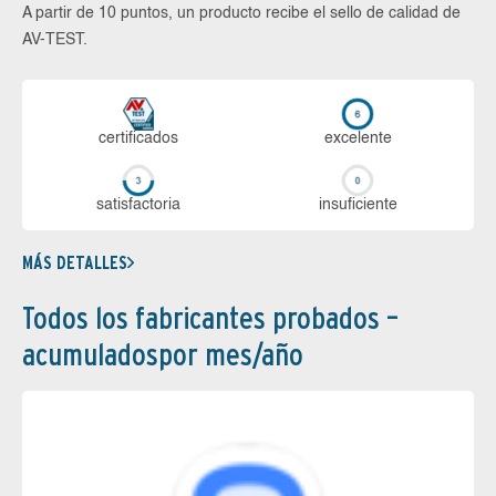
A partir de 10 puntos, un producto recibe el sello de calidad de
AV-TEST.
certi­ficados
ex­ce­len­te
sa­tis­fac­to­ria
in­su­fi­cien­te
MÁS DETALLES
Todos los fabricantes probados –
acumuladospor mes/año