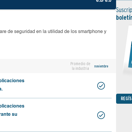
6.0/ 6.0
Suscrip
boletí
are de seguridad en la utilidad de los smartphone y
Promedio de
noviembre
la industria
plicaciones
a.
REGÍ
plicaciones
rante su