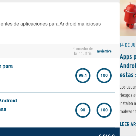
ientes de aplicaciones para Android maliciosas
14 DE JU
Promedio de
noviembre
la industria
Apps p
Androi
e para
estas 
99.1
100
Los usuar
riesgos 
Android
instalen 
nas
99
100
malware t
LEER AR