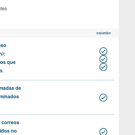
ntes
noviembre
ueo
n):
tos que
o.
amadas de
rminados
o correos
idos no