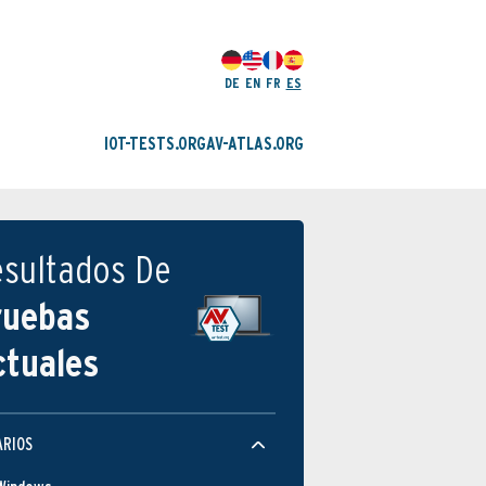
DE
EN
FR
ES
IOT-TESTS.ORG
AV-ATLAS.ORG
esultados De
ruebas
ctuales
ARIOS