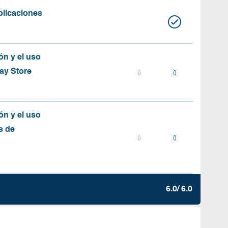
plicaciones
ón y el uso
ay Store
0
0
ón y el uso
s de
0
0
6.0/ 6.0