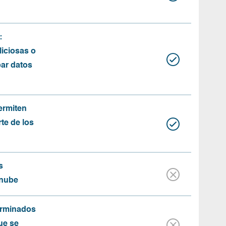
:
iciosas o
bar datos
ermiten
rte de los
s
 nube
erminados
ue se