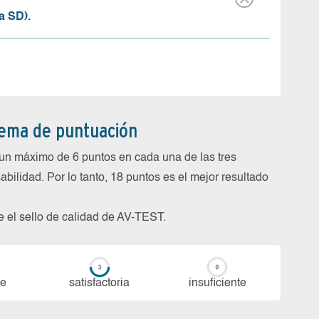
a SD).
tema de puntuación
un máximo de 6 puntos en cada una de las tres
abilidad. Por lo tanto, 18 puntos es el mejor resultado
be el sello de calidad de AV-TEST.
te
sa­tis­fac­to­ria
in­su­fi­cien­te