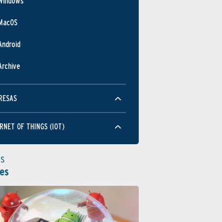
Windows
MacOS
Android
Archive
RESAS
RNET OF THINGS (IOT)
as
es