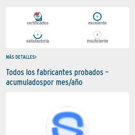
certi­ficados
ex­ce­len­te
sa­tis­fac­to­ria
in­su­fi­cien­te
MÁS DETALLES
Todos los fabricantes probados –
acumuladospor mes/año