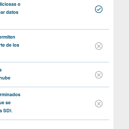
iciosas o
bar datos
ermiten
rte de los
s
 nube
erminados
ue se
a SD).