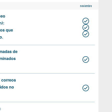
noviembre
ueo
n):
tos que
o.
amadas de
rminados
o correos
idos no
: