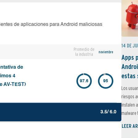
ientes de aplicaciones para Android maliciosas
14 DE JU
Promedio de
noviembre
la industria
Apps p
Androi
ntativa de
estas 
timos 4
97.6
95
de AV-TEST)
Los usuar
riesgos 
instalen 
3.5/ 6.0
malware t
LEER AR