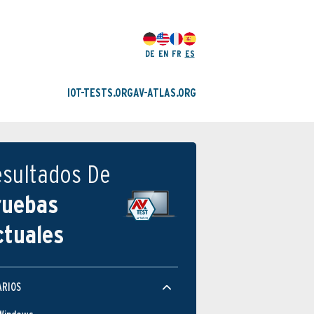
DE
EN
FR
ES
IOT-TESTS.ORG
AV-ATLAS.ORG
esultados De
ruebas
ctuales
ARIOS