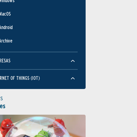
Windows
MacOS
Android
Archive
RESAS
RNET OF THINGS (IOT)
as
es