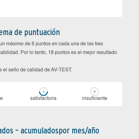
tema de puntuación
un máximo de 6 puntos en cada una de las tres
abilidad. Por lo tanto, 18 puntos es el mejor resultado
be el sello de calidad de AV-TEST.
te
sa­tis­fac­to­ria
in­su­fi­cien­te
bados – acumuladospor mes/año