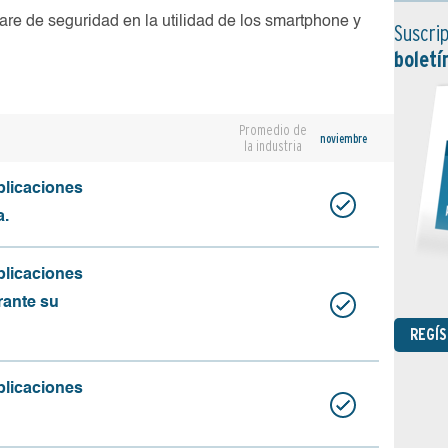
are de seguridad en la utilidad de los smartphone y
Suscrip
boletí
Promedio de
noviembre
la industria
plicaciones
a.
plicaciones
rante su
REGÍ
plicaciones