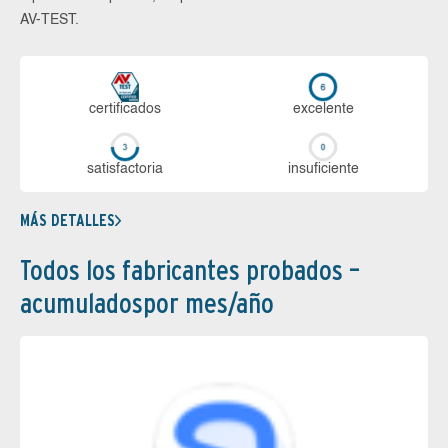
AV-TEST.
certi­ficados
ex­ce­len­te
sa­tis­fac­to­ria
in­su­fi­cien­te
MÁS DETALLES
Todos los fabricantes probados –
acumuladospor mes/año