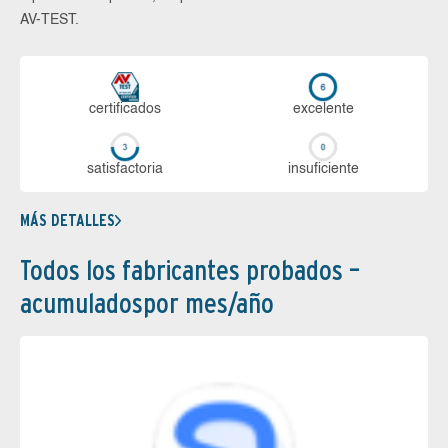
AV-TEST.
certi­ficados
ex­ce­len­te
sa­tis­fac­to­ria
in­su­fi­cien­te
MÁS DETALLES
Todos los fabricantes probados –
acumuladospor mes/año