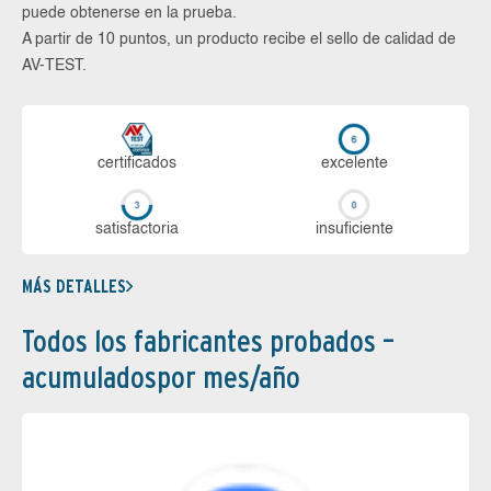
puede obtenerse en la prueba.
A partir de 10 puntos, un producto recibe el sello de calidad de
AV-TEST.
certi­ficados
ex­ce­len­te
sa­tis­fac­to­ria
in­su­fi­cien­te
MÁS DETALLES
Todos los fabricantes probados –
acumuladospor mes/año