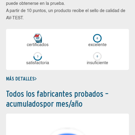
puede obtenerse en la prueba.
A partir de 10 puntos, un producto recibe el sello de calidad de
AV-TEST.
certi­ficados
ex­ce­len­te
sa­tis­fac­to­ria
in­su­fi­cien­te
MÁS DETALLES
Todos los fabricantes probados –
acumuladospor mes/año