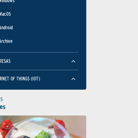
Windows
MacOS
Android
Archive
RESAS
RNET OF THINGS (IOT)
as
es