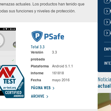
menazas actuales. Los productos han tenido que
das sus funciones y niveles de protección.
Total 3.3
EMP
Versión
3.3
probada
INTE
Plataforma
Android 5.1.1
Informe
161818
Notici
Fecha
mayo 2016
actual
PÁGINA WEB
ARCHIVE