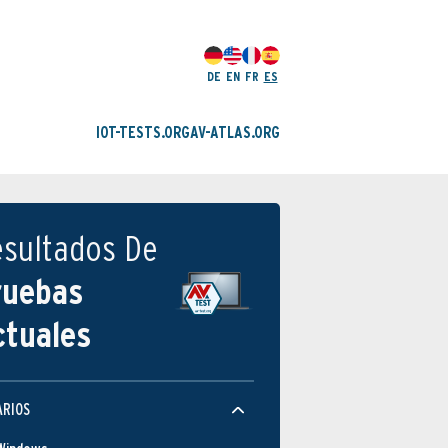
DE
EN
FR
ES
IOT-TESTS.ORG
AV-ATLAS.ORG
esultados De
ruebas
ctuales
ARIOS