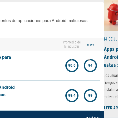
ientes de aplicaciones para Android maliciosas
14 DE JU
Promedio de
mayo
la industria
Apps p
Androi
e para
estas 
98.8
94
Los usuar
riesgos 
Android
instalen 
nas
99.4
99
malware t
LEER AR