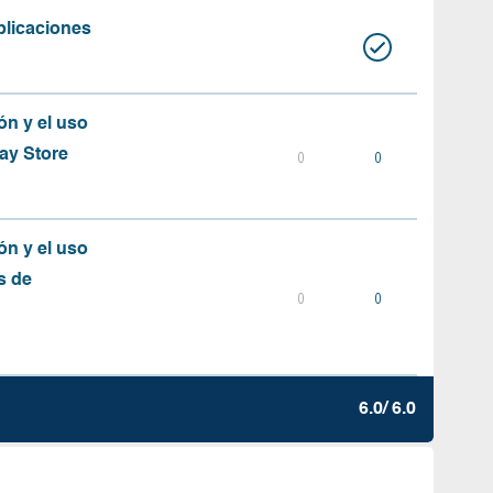
plicaciones
ón y el uso
ay Store
0
0
ón y el uso
s de
0
0
6.0/ 6.0