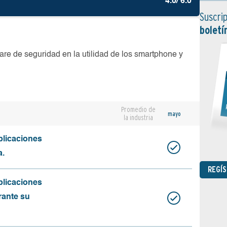
4.0/ 6.0
Suscrip
boletí
are de seguridad en la utilidad de los smartphone y
Promedio de
mayo
la industria
plicaciones
a.
REGÍ
plicaciones
rante su