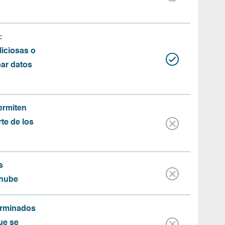
:
iciosas o
bar datos
ermiten
rte de los
s
 nube
erminados
ue se