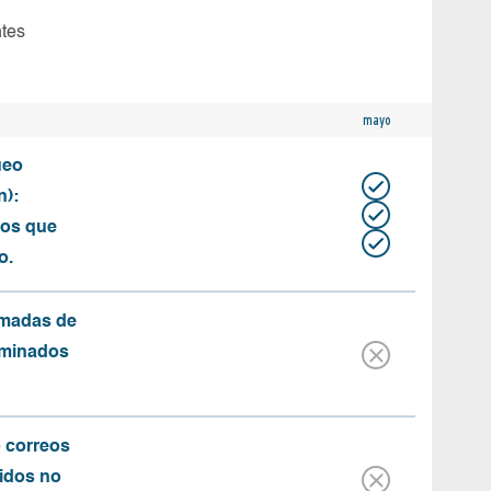
ntes
mayo
ueo
n):
tos que
o.
amadas de
rminados
o correos
idos no