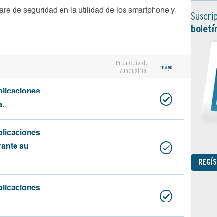
are de seguridad en la utilidad de los smartphone y
Suscrip
boletí
Promedio de
mayo
la industria
plicaciones
a.
plicaciones
rante su
REGÍ
plicaciones