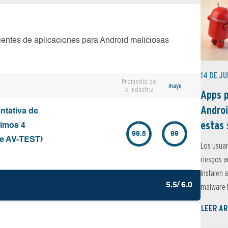
ientes de aplicaciones para Android maliciosas
14 DE JU
Promedio de
mayo
la industria
Apps p
Androi
ntativa de
estas 
timos 4
99.5
99
de AV-TEST)
Los usuar
riesgos 
instalen 
5.5/ 6.0
malware t
LEER AR