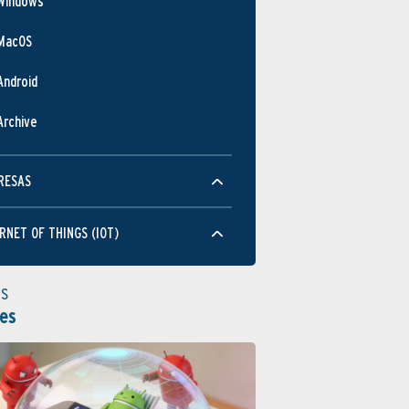
Windows
MacOS
Android
Archive
RESAS
RNET OF THINGS (IOT)
as
es