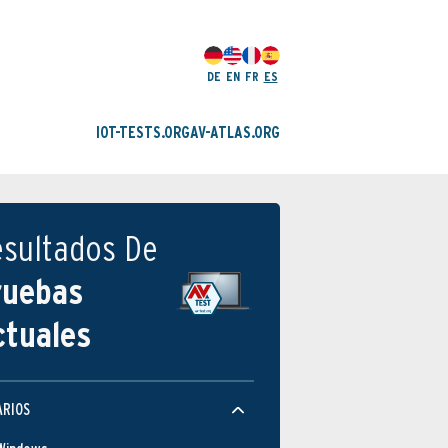
DE
EN
FR
ES
IOT-TESTS.ORG
AV-ATLAS.ORG
esultados De
ruebas
ctuales
ARIOS