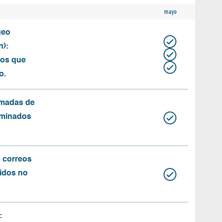
mayo
ueo
n):
tos que
o.
amadas de
rminados
o correos
idos no
: