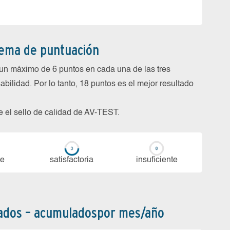
tema de puntuación
un máximo de 6 puntos en cada una de las tres
abilidad. Por lo tanto, 18 puntos es el mejor resultado
be el sello de calidad de AV-TEST.
te
sa­tis­fac­to­ria
in­su­fi­cien­te
bados – acumuladospor mes/año