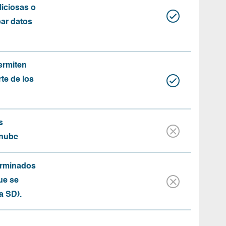
iciosas o
bar datos
ermiten
rte de los
s
 nube
erminados
ue se
a SD).