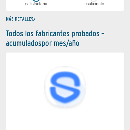
sa­tis­fac­to­ria
in­su­fi­cien­te
MÁS DETALLES
Todos los fabricantes probados –
acumuladospor mes/año