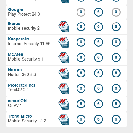
Google
0
6
0
Play Protect 24.3
Ikarus
6
6
5
mobile.security 2
Kaspersky
6
6
6
Internet Security 11.65
McAfee
6
6
6
Mobile Security 5.11
Norton
6
6
6
Norton 360 5.3
Protected.net
6
6
6
TotalAV 2.1
securiON
6
6
6
OnAV 1
Trend Micro
6
6
6
Mobile Security 12.2