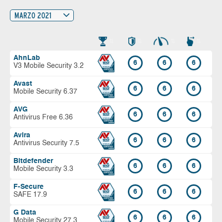
MARZO 2021
AhnLab
6
6
6
V3 Mobile Security 3.2
Avast
6
6
6
Mobile Security 6.37
AVG
6
6
6
Antivirus Free 6.36
Avira
6
6
6
Antivirus Security 7.5
Bitdefender
6
6
6
Mobile Security 3.3
F-Secure
6
6
6
SAFE 17.9
G Data
6
6
6
Mobile Security 27.3