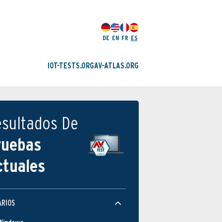
DE
EN
FR
ES
IOT-TESTS.ORG
AV-ATLAS.ORG
esultados De
ruebas
ctuales
ARIOS