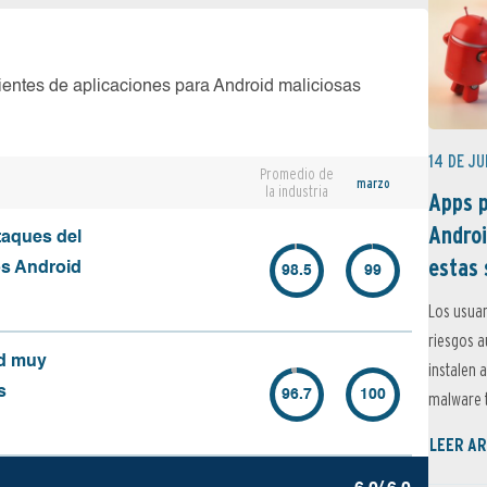
ientes de aplicaciones para Android maliciosas
14 DE JU
Promedio de
marzo
la industria
Apps p
Androi
taques del
estas 
os Android
98.5
99
Los usuar
riesgos 
id muy
instalen 
s
96.7
100
malware t
LEER AR