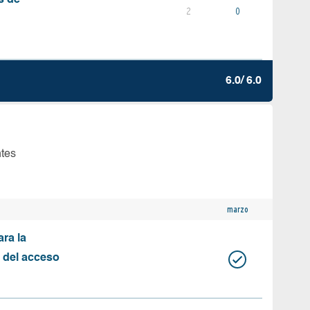
s de
2
0
6.0/ 6.0
ntes
marzo
ara la
n del acceso