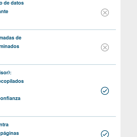
o de datos
ante
amadas de
rminados
sor):
recopilados
confianza
ntra
 páginas