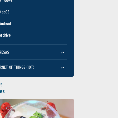
Windows
MacOS
Android
Archive
RESAS
RNET OF THINGS (IOT)
as
es