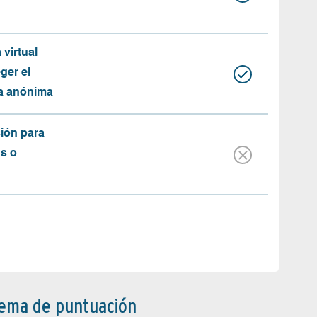
 virtual
ger el
ma anónima
ión para
as o
tema de puntuación