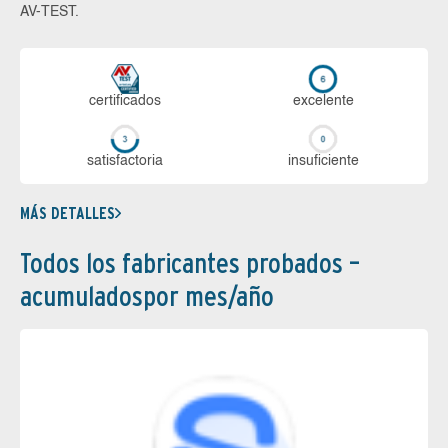
AV-TEST.
certi­ficados
ex­ce­len­te
sa­tis­fac­to­ria
in­su­fi­cien­te
MÁS DETALLES
Todos los fabricantes probados –
acumuladospor mes/año