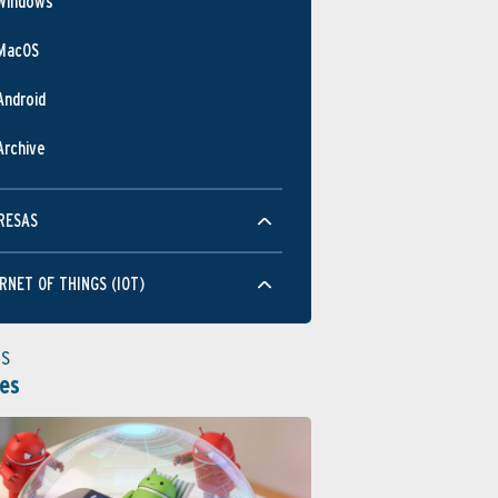
Windows
MacOS
Android
Archive
RESAS
RNET OF THINGS (IOT)
as
es