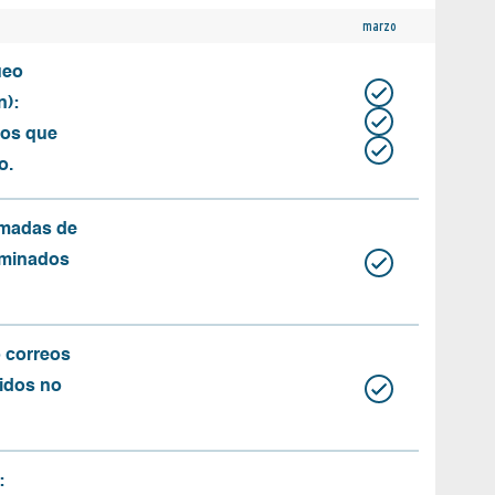
marzo
ueo
n):
tos que
o.
amadas de
rminados
o correos
idos no
: