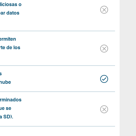
iciosas o
bar datos
ermiten
rte de los
s
 nube
erminados
ue se
a SD).