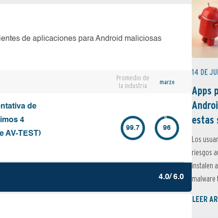
ientes de aplicaciones para Android maliciosas
14 DE JU
Promedio de
marzo
la industria
Apps p
Androi
ntativa de
estas 
timos 4
99.7
96
de AV-TEST)
Los usuar
riesgos 
instalen 
4.0/ 6.0
malware t
LEER AR