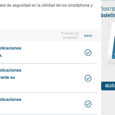
are de seguridad en la utilidad de los smartphone y
Suscrip
boletí
Promedio de
marzo
la industria
plicaciones
a.
plicaciones
rante su
REGÍ
plicaciones