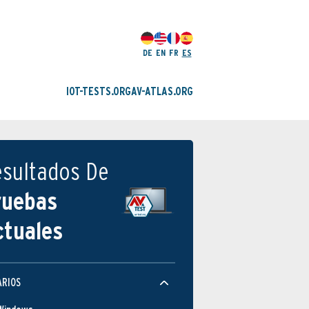
DE
EN
FR
ES
IOT-TESTS.ORG
AV-ATLAS.ORG
esultados De
ruebas
ctuales
ARIOS