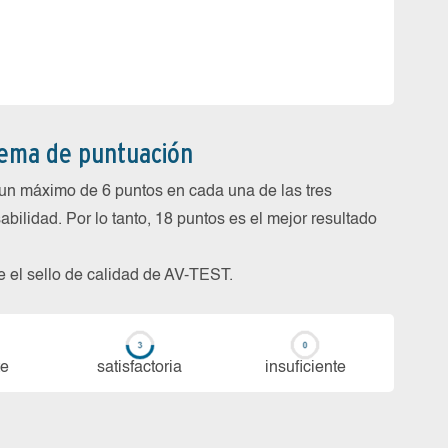
tema de puntuación
un máximo de 6 puntos en cada una de las tres
abilidad. Por lo tanto, 18 puntos es el mejor resultado
be el sello de calidad de AV-TEST.
te
sa­tis­fac­to­ria
in­su­fi­cien­te