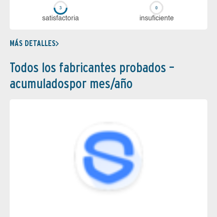
sa­tis­fac­to­ria
in­su­fi­cien­te
MÁS DETALLES
Todos los fabricantes probados –
acumuladospor mes/año