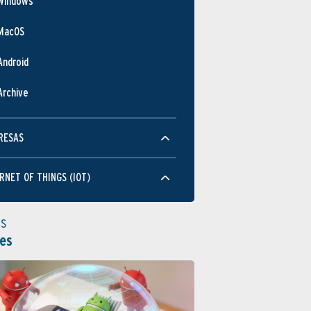
Windows
MacOS
Android
Archive
RESAS
RNET OF THINGS (IOT)
as
es