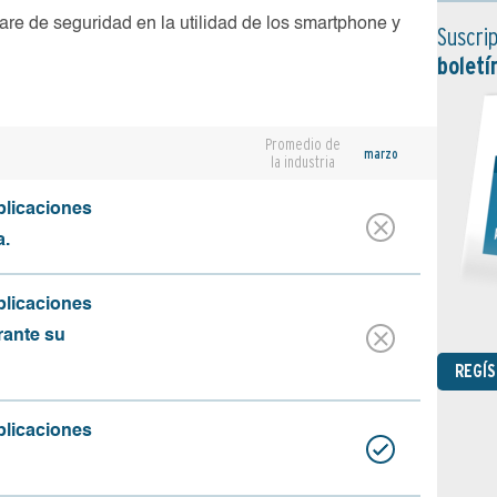
are de seguridad en la utilidad de los smartphone y
Suscrip
boletí
Promedio de
marzo
la industria
plicaciones
a.
plicaciones
rante su
REGÍ
plicaciones