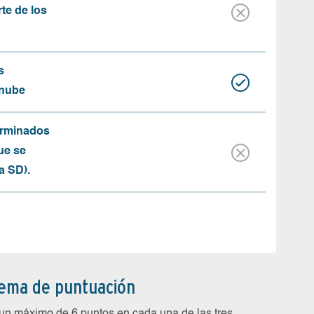
rte de los
s
 nube
erminados
ue se
a SD).
tema de puntuación