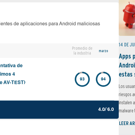
ientes de aplicaciones para Android maliciosas
14 DE JU
Promedio de
marzo
la industria
Apps p
Androi
ntativa de
estas 
timos 4
93
94
de AV-TEST)
Los usuar
riesgos 
instalen 
4.0/ 6.0
malware t
LEER AR