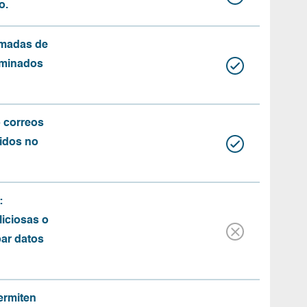
o.
amadas de
rminados
o correos
idos no
:
iciosas o
bar datos
ermiten