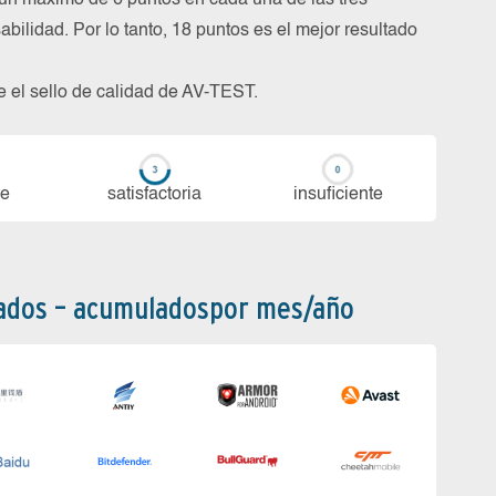
un máximo de 6 puntos en cada una de las tres
abilidad. Por lo tanto, 18 puntos es el mejor resultado
be el sello de calidad de AV-TEST.
te
sa­tis­fac­to­ria
in­su­fi­cien­te
bados – acumuladospor mes/año