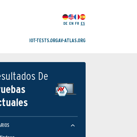
DE
EN
FR
ES
IOT-TESTS.ORG
AV-ATLAS.ORG
esultados De
ruebas
ctuales
ARIOS