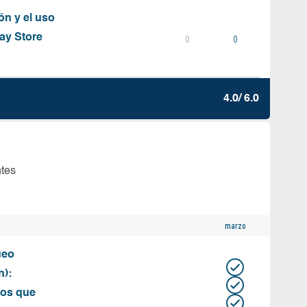
ón y el uso
ay Store
0
0
4.0/ 6.0
ntes
marzo
ueo
n):
tos que