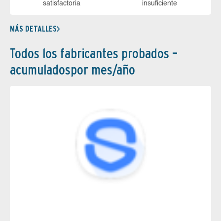
sa­tis­fac­to­ria
in­su­fi­cien­te
MÁS DETALLES
Todos los fabricantes probados –
acumuladospor mes/año