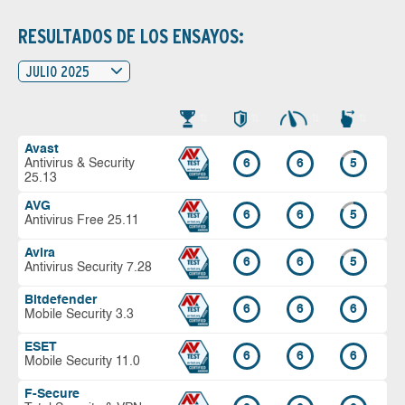
RESULTADOS DE LOS ENSAYOS:
JULIO 2025
Avast
Antivirus & Security
6
6
5
25.13
AVG
6
6
5
Antivirus Free 25.11
Avira
6
6
5
Antivirus Security 7.28
Bitdefender
6
6
6
Mobile Security 3.3
ESET
6
6
6
Mobile Security 11.0
F-Secure