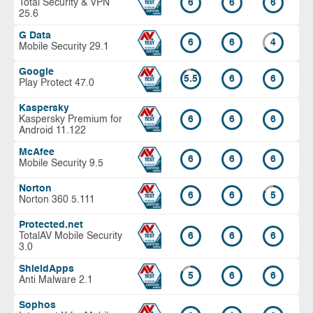
Total Security & VPN
6
6
6
25.6
G Data
6
6
4
Mobile Security 29.1
Google
5.5
6
6
Play Protect 47.0
Kaspersky
Kaspersky Premium for
6
6
6
Android 11.122
McAfee
6
6
6
Mobile Security 9.5
Norton
6
6
5
Norton 360 5.111
Protected.net
TotalAV Mobile Security
6
6
6
3.0
ShieldApps
5
6
6
Anti Malware 2.1
Sophos