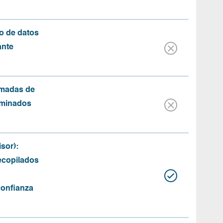
o de datos
ante
amadas de
rminados
sor):
recopilados
confianza