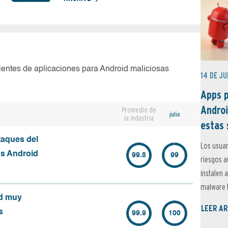
ientes de aplicaciones para Android maliciosas
14 DE JU
Apps p
Androi
Promedio de
julio
la industria
estas 
taques del
Los usuar
os Android
99.8
99
riesgos 
instalen 
malware t
id muy
LEER AR
s
99.9
100