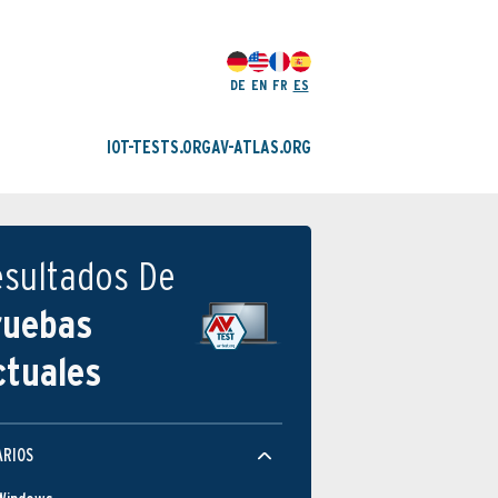
DE
EN
FR
ES
IOT-TESTS.ORG
AV-ATLAS.ORG
esultados De
ruebas
ctuales
ARIOS