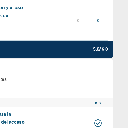
ón y el uso
s de
0
0
5.0/ 6.0
ntes
julio
ara la
n del acceso