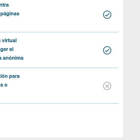
ntra
 páginas
 virtual
ger el
ma anónima
ión para
as o