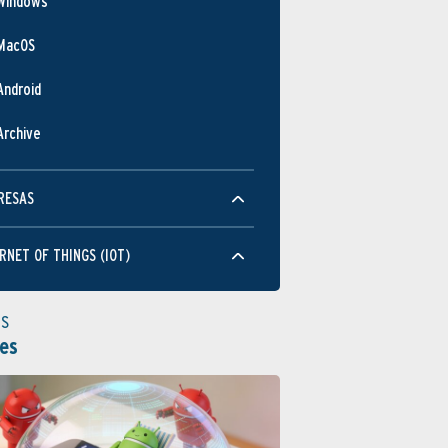
Windows
MacOS
Android
Archive
RESAS
RNET OF THINGS (IOT)
as
es