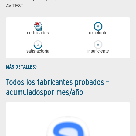
AV-TEST.
certi­ficados
ex­ce­len­te
sa­tis­fac­to­ria
in­su­fi­cien­te
MÁS DETALLES
Todos los fabricantes probados –
acumuladospor mes/año