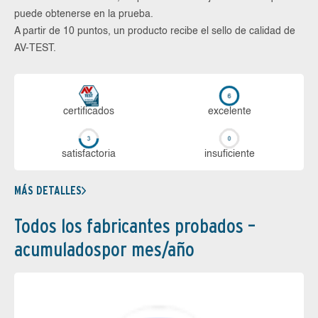
puede obtenerse en la prueba.
A partir de 10 puntos, un producto recibe el sello de calidad de
AV-TEST.
certi­ficados
ex­ce­len­te
sa­tis­fac­to­ria
in­su­fi­cien­te
MÁS DETALLES
Todos los fabricantes probados –
acumuladospor mes/año