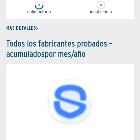
sa­tis­fac­to­ria
in­su­fi­cien­te
MÁS DETALLES
Todos los fabricantes probados –
acumuladospor mes/año