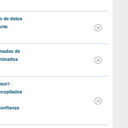
o de datos
ante
amadas de
rminados
sor):
recopilados
confianza