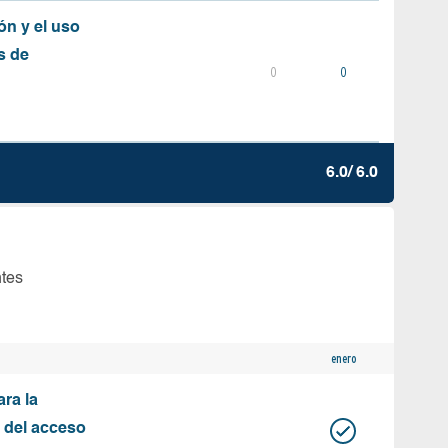
ón y el uso
s de
0
0
6.0/ 6.0
ntes
enero
ara la
n del acceso