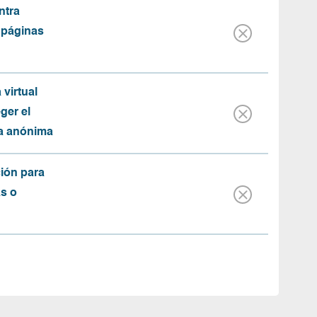
ntra
 páginas
 virtual
ger el
ma anónima
ión para
as o