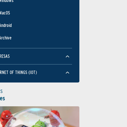
Windows
MacOS
Android
Archive
RESAS
RNET OF THINGS (IOT)
as
es