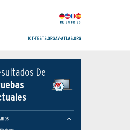
DE
EN
FR
ES
IOT-TESTS.ORG
AV-ATLAS.ORG
esultados De
ruebas
ctuales
ARIOS