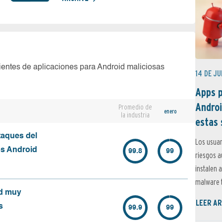
ientes de aplicaciones para Android maliciosas
14 DE JU
Apps p
Androi
Promedio de
enero
la industria
estas 
taques del
Los usuar
os Android
99.8
99
riesgos 
instalen 
malware t
id muy
LEER AR
s
99.9
99