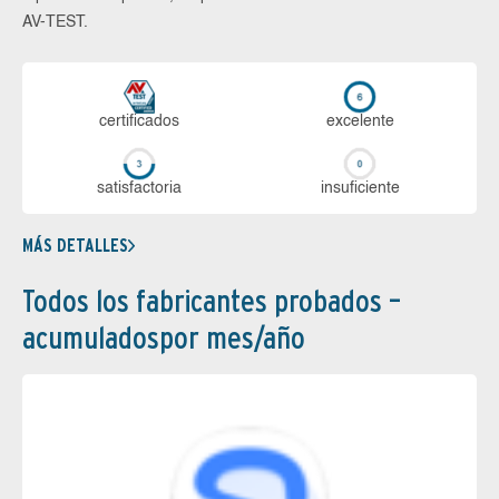
AV-TEST.
certi­ficados
ex­ce­len­te
sa­tis­fac­to­ria
in­su­fi­cien­te
MÁS DETALLES
Todos los fabricantes probados –
acumuladospor mes/año