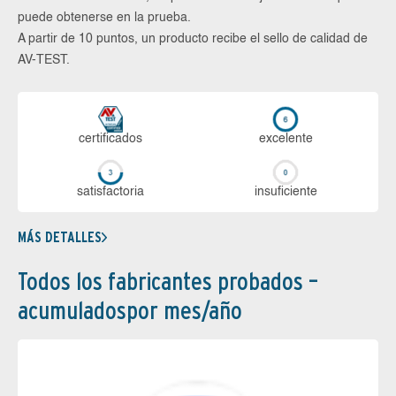
puede obtenerse en la prueba.
A partir de 10 puntos, un producto recibe el sello de calidad de
AV-TEST.
certi­ficados
ex­ce­len­te
sa­tis­fac­to­ria
in­su­fi­cien­te
MÁS DETALLES
Todos los fabricantes probados –
acumuladospor mes/año