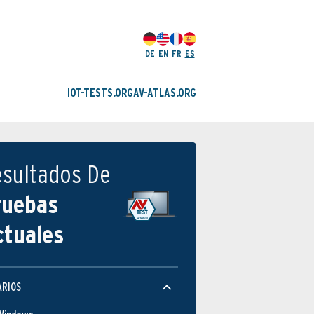
DE
EN
FR
ES
IOT-TESTS.ORG
AV-ATLAS.ORG
esultados De
ruebas
ctuales
ARIOS