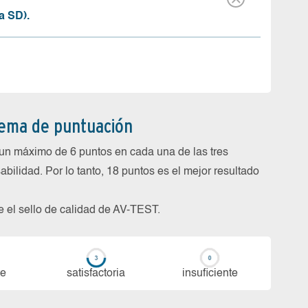
a SD).
tema de puntuación
un máximo de 6 puntos en cada una de las tres
abilidad. Por lo tanto, 18 puntos es el mejor resultado
be el sello de calidad de AV-TEST.
te
sa­tis­fac­to­ria
in­su­fi­cien­te