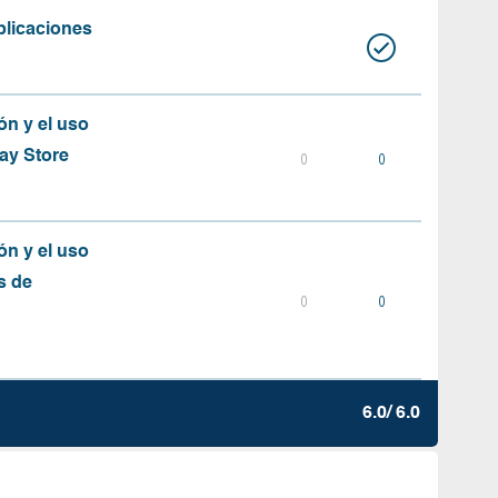
plicaciones
ón y el uso
ay Store
0
0
ón y el uso
s de
0
0
6.0/ 6.0