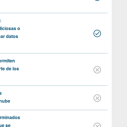
:
iciosas o
bar datos
ermiten
rte de los
s
 nube
erminados
ue se