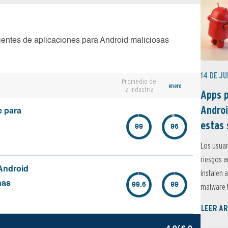
ientes de aplicaciones para Android maliciosas
14 DE JU
Promedio de
enero
la industria
Apps p
Androi
e para
estas 
99
96
Los usuar
riesgos 
Android
instalen 
nas
99.6
99
malware t
LEER AR