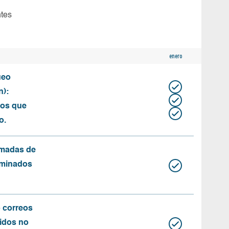
ntes
enero
ueo
n):
tos que
o.
amadas de
rminados
o correos
idos no