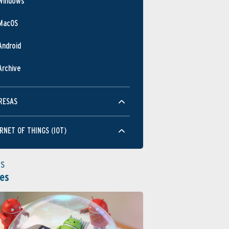
Windows
MacOS
Android
Archive
RESAS
RNET OF THINGS (IOT)
as
es