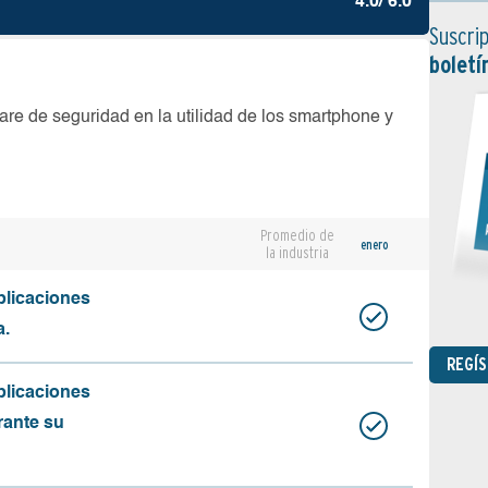
4.0/ 6.0
Suscrip
boletí
are de seguridad en la utilidad de los smartphone y
Promedio de
enero
la industria
plicaciones
a.
REGÍ
plicaciones
rante su