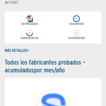
AV-TEST.
certi­ficados
ex­ce­len­te
sa­tis­fac­to­ria
in­su­fi­cien­te
MÁS DETALLES
Todos los fabricantes probados –
acumuladospor mes/año