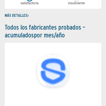
sa­tis­fac­to­ria
in­su­fi­cien­te
MÁS DETALLES
Todos los fabricantes probados –
acumuladospor mes/año