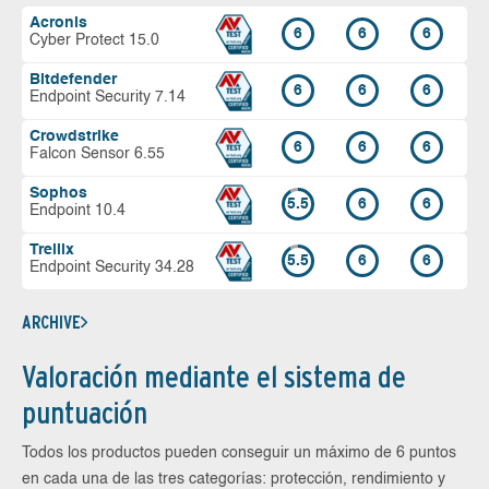
Acronis
6
6
6
Cyber Protect 15.0
Bitdefender
6
6
6
Endpoint Security 7.14
Crowdstrike
6
6
6
Falcon Sensor 6.55
Sophos
5.5
6
6
Endpoint 10.4
Trellix
5.5
6
6
Endpoint Security 34.28
ARCHIVE
Valoración mediante el sistema de
puntuación
Todos los productos pueden conseguir un máximo de 6 puntos
en cada una de las tres categorías: protección, rendimiento y