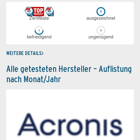
Zerti­fikate
aus­ge­zeich­net
be­frie­di­gend
un­ge­nü­gend
WEITERE DETAILS
Alle getesteten Hersteller – Auflistung
nach Monat/Jahr