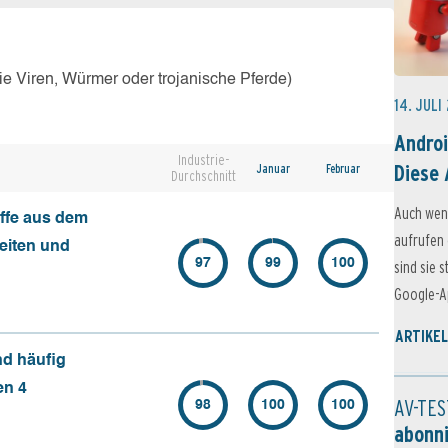
e Viren, Würmer oder trojanische Pferde)
14. JULI
Androi
Industrie-
Diese 
Januar
Februar
Durchschnitt
Auch wen
ffe aus dem
aufrufen 
seiten und
97
99
100
sind sie 
Google-Ap
ARTIKEL
nd häufig
en 4
AV-TES
98
100
100
abonn