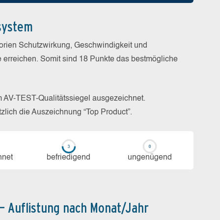
system
gorien Schutzwirkung, Geschwindigkeit und
e erreichen. Somit sind 18 Punkte das bestmögliche
m AV-TEST-Qualitätssiegel ausgezeichnet.
zlich die Auszeichnung “Top Product”.
h­net
be­frie­di­gend
un­ge­nü­gend
 – Auflistung nach Monat/Jahr