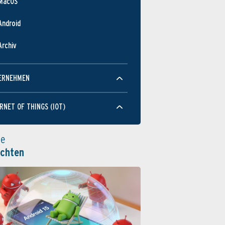
MacOS
Android
Archiv
ERNEHMEN
RNET OF THINGS (IOT)
le
ichten