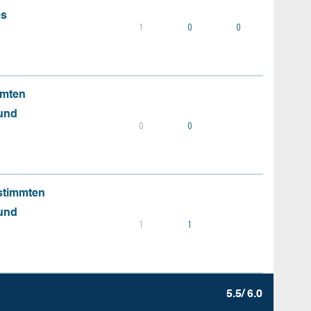
es
1
0
0
mmten
 und
0
0
stimmten
 und
1
1
5.5/ 6.0