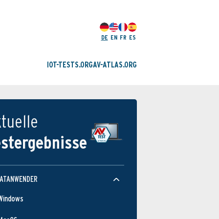
DE
EN
FR
ES
IOT-TESTS.ORG
AV-ATLAS.ORG
tuelle
estergebnisse
VATANWENDER
Windows